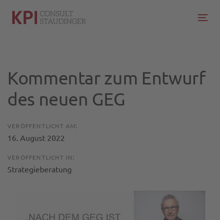
Links
Zur
überspringen
primären
Tog
Navigation
nav
springen
Zum
Beitragsnavigation
Kommentar zum Entwurf
Inhalt
springen
des neuen GEG
VERÖFFENTLICHT AM:
16. August 2022
VERÖFFENTLICHT IN:
Strategieberatung